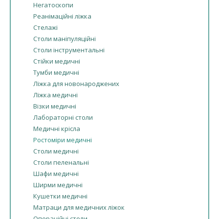
Негатоскопи
Реанімаційні ліжка
Стелажі
Столи маніпуляційні
Столи інструментальні
Стійки медичні
Тумби медичні
Ліжка для новонароджених
Ліжка медичні
Візки медичні
Лабораторні столи
Медичні крісла
Ростоміри медичні
Столи медичні
Столи пеленальні
Шафи медичні
Ширми медичні
Кушетки медичні
Матраци для медичних ліжок
Операційні столи