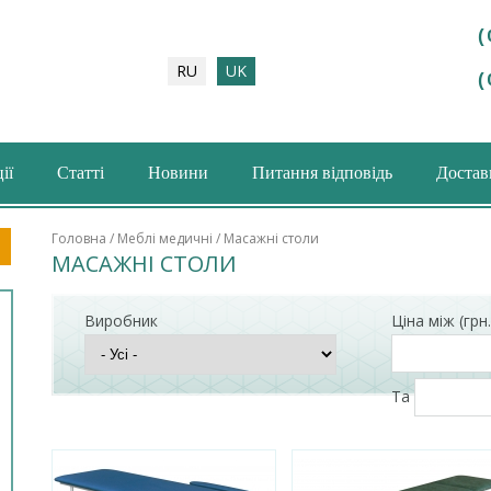
(
RU
UK
(
ії
Статті
Новини
Питання відповідь
Доставк
шукова форма
Головна
/
Меблі медичні
/ Масажні столи
МАСАЖНІ СТОЛИ
Виробник
Ціна між (грн.
Та