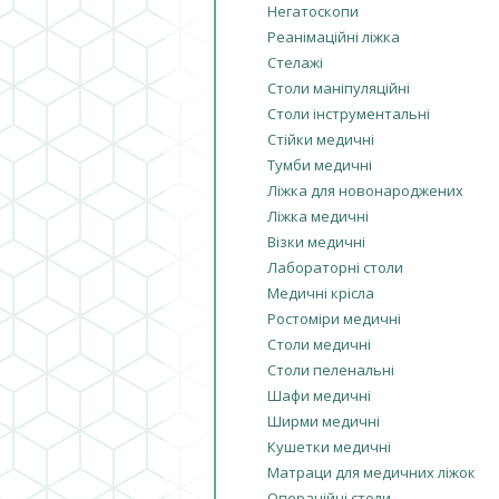
Негатоскопи
Реанімаційні ліжка
Стелажі
Столи маніпуляційні
Столи інструментальні
Стійки медичні
Тумби медичні
Ліжка для новонароджених
Ліжка медичні
Візки медичні
Лабораторні столи
Медичні крісла
Ростоміри медичні
Столи медичні
Столи пеленальні
Шафи медичні
Ширми медичні
Кушетки медичні
Матраци для медичних ліжок
Операційні столи