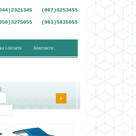
044)2321345
(067)8253455
050)3275055
(063)5835055
а і оплата
Контакти
)