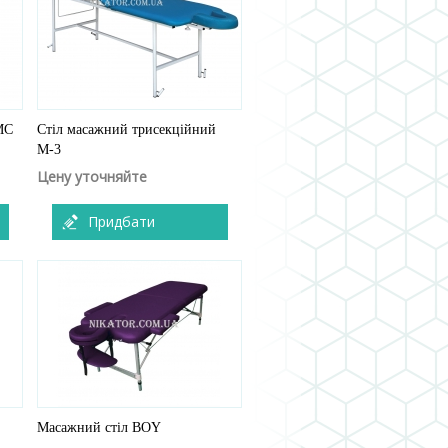
МС
Стіл масажний трисекційний
М-3
Цену уточняйте
Придбати
Масажний стіл BOY