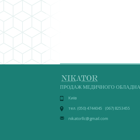
следующая ›
ПРОДАЖ МЕДИЧНОГО ОБЛАДН
Київ
тел. (050) 4744045 (067) 8253455
nikatorllc@gmail.com