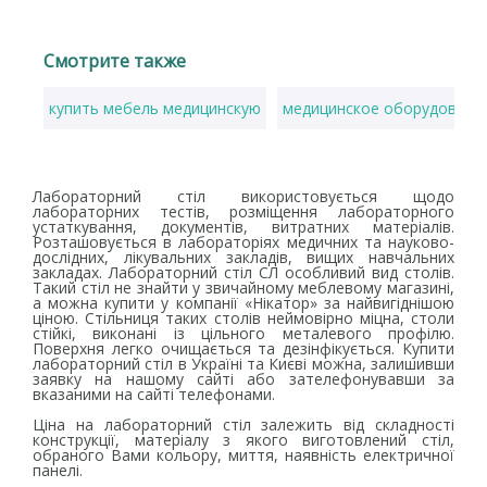
Смотрите также
купить мебель медицинскую
медицинское оборудовани
Лабораторний стіл використовується щодо
лабораторних тестів, розміщення лабораторного
устаткування, документів, витратних матеріалів.
Розташовується в лабораторіях медичних та науково-
дослідних, лікувальних закладів, вищих навчальних
закладах. Лабораторний стіл СЛ особливий вид столів.
Такий стіл не знайти у звичайному меблевому магазині,
а можна купити у компанії «Нікатор» за найвигіднішою
ціною. Стільниця таких столів неймовірно міцна, столи
стійкі, виконані із цільного металевого профілю.
Поверхня легко очищається та дезінфікується. Купити
лабораторний стіл в Україні та Києві можна, залишивши
заявку на нашому сайті або зателефонувавши за
вказаними на сайті телефонами.
Ціна на лабораторний стіл залежить від складності
конструкції, матеріалу з якого виготовлений стіл,
обраного Вами кольору, миття, наявність електричної
панелі.